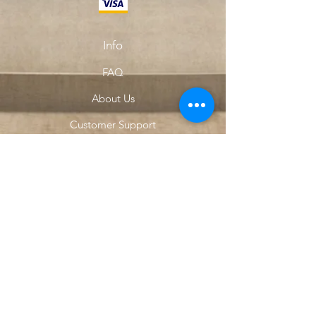
Info
FAQ
About Us
Customer Support
Locations
My Choice
Favorites
My Orders