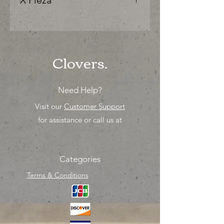
X Pieza
"Ya sea para comprar o para surtir,
solo los mejores precios para tu
tienda o proyecto" venta por
unidad , una sola pieza!
Clovers.
Need Help?
Visit our
Customer Support
for assistance or call us at
Categories
Terms & Conditions