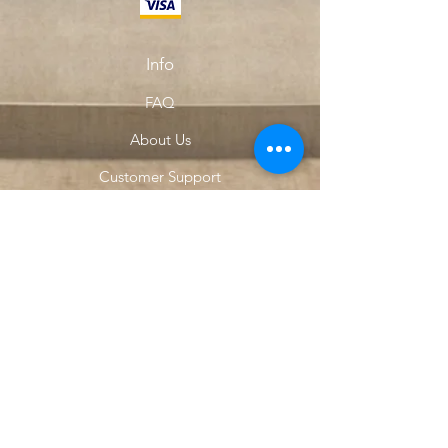
Info
FAQ
About Us
Customer Support
Locations
My Choice
Favorites
My Orders