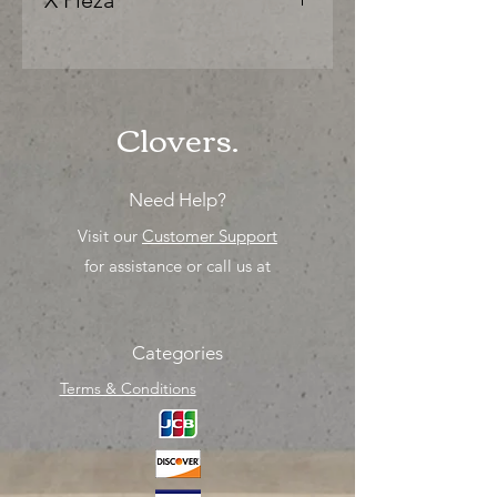
X Pieza
"Ya sea para comprar o para surtir,
solo los mejores precios para tu
tienda o proyecto" venta por
unidad , una sola pieza!
Clovers.
Need Help?
Visit our
Customer Support
for assistance or call us at
Categories
Terms & Conditions