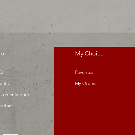
da o proyecto" venta por unidad ,
fo
My Choice
Q
Favorites
out Us
My Orders
stomer Support
cations