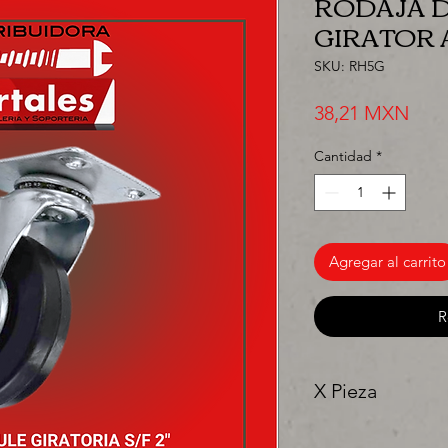
RODAJA 
GIRATOR A
SKU: RH5G
Prec
38,21 MXN
Cantidad
*
Agregar al carrito
R
X Pieza
"Ya sea para comprar