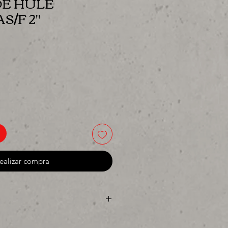
DE HULE
S/F 2"
io
ealizar compra
 o para surtir, solo los mejores