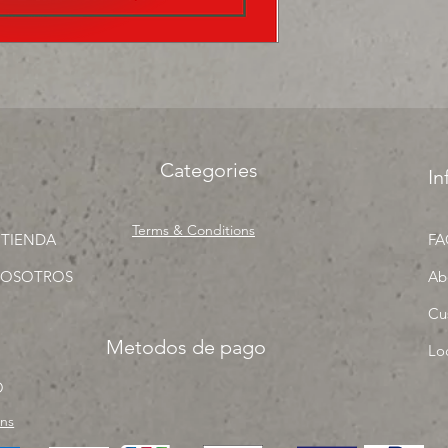
precios para tu tien
una sola pieza!
Categories
In
Terms & Conditions
 TIENDA
FA
NOSOTROS
Ab
Cu
Metodos de pago
Lo
O
rns