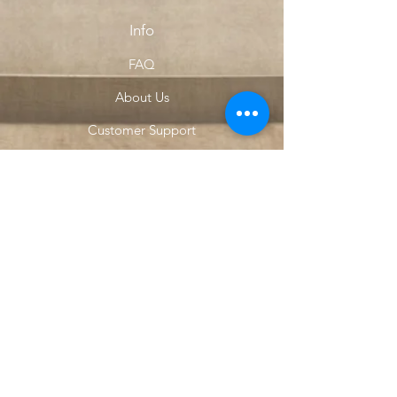
Info
FAQ
About Us
Customer Support
Locations
My Choice
Favorites
My Orders
Menu