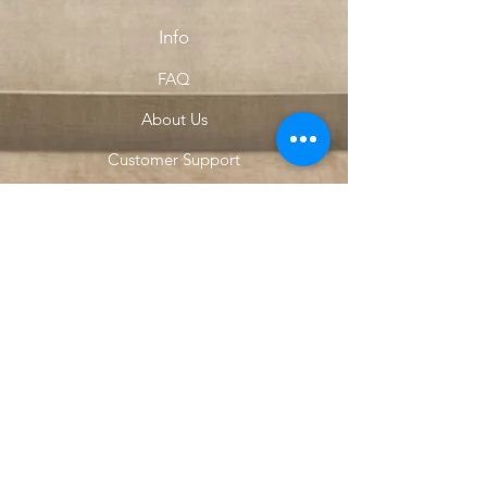
Info
FAQ
About Us
Customer Support
Locations
My Choice
Favorites
My Orders
Menu