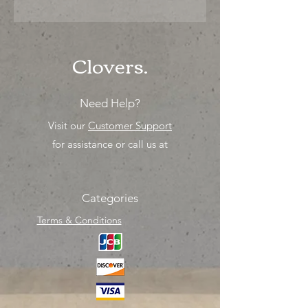
"PRECIO ESPECIAL ya sea para
comprar o para surtir, solo los
mejores precios para tu tienda o
proyecto" venta por MIllar
Clovers.
Need Help?
Visit our
Customer Support
for assistance or call us at
Categories
Terms & Conditions