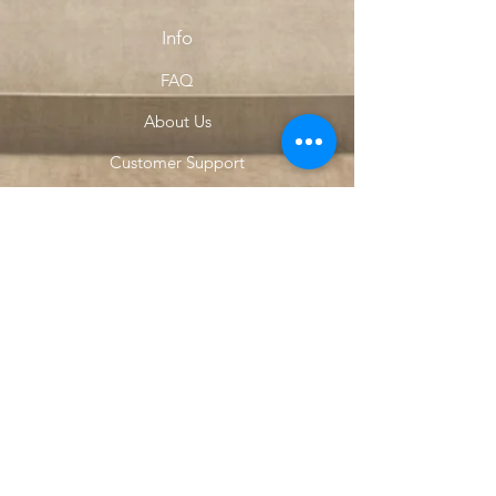
Info
FAQ
About Us
Customer Support
Locations
My Choice
Favorites
My Orders
Menu