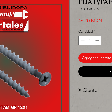
PIJA P/TAB
SKU: GR1225
Prec
46,00 MXN
Cantidad
*
Agregar al carrito
R
X Ciento
"Ya sea para comprar
precios para tu tien