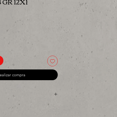
 GR 12X1
io
ealizar compra
 o para surtir, solo los mejores
da o proyecto" venta por ciento