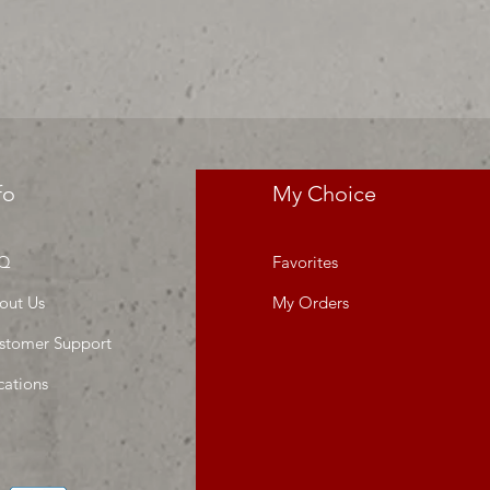
fo
My Choice
Q
Favorites
out Us
My Orders
stomer Support
cations