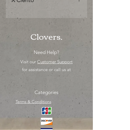
X Ciento
"Ya sea para comprar o para surtir,
solo los mejores precios para tu
tienda o proyecto" venta por ciento
Clovers.
Need Help?
Visit our
Customer Support
for assistance or call us at
Categories
Terms & Conditions