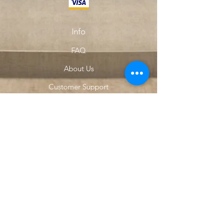
Info
FAQ
About Us
Customer Support
Locations
My Choice
Favorites
My Orders