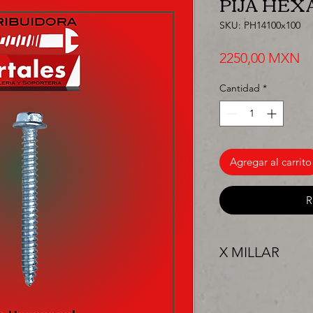
PIJA HEX
SKU: PH14100x100
Pr
2250,00 MXN
Cantidad
*
Agregar al carrito
R
X MILLAR
"PRECIO ESPECIAL 
surtir, solo los mejo
proyecto" venta por