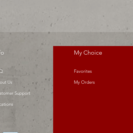
fo
My Choice
Q
Favorites
out Us
My Orders
stomer Support
cations