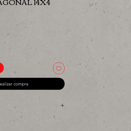
AGONAL 14X4
ecio
ealizar compra
ya sea para comprar o para
res precios para tu tienda o
 MIllar