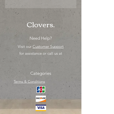
"PRECIO ESPECIAL ya sea para
comprar o para surtir, solo los
mejores precios para tu tienda o
proyecto" venta por MIllar
Clovers.
Need Help?
Visit our
Customer Support
for assistance or call us at
Categories
Terms & Conditions