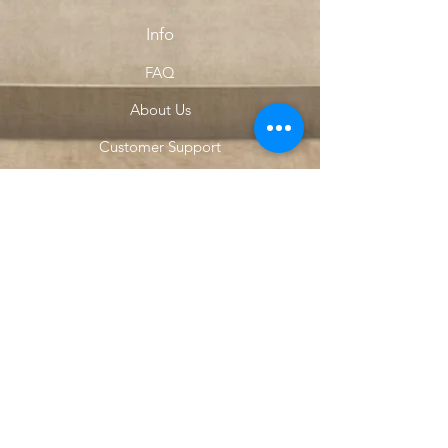
Info
FAQ
About Us
Customer Support
Locations
My Choice
Favorites
My Orders
Menu