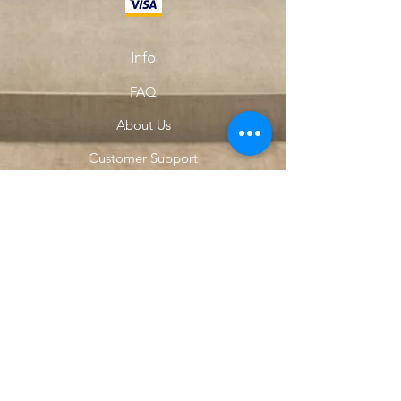
Info
FAQ
About Us
Customer Support
Locations
My Choice
Favorites
My Orders