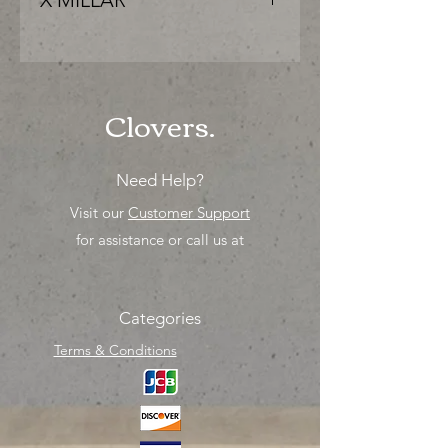
X MILLAR
"PRECIO ESPECIAL ya sea para
comprar o para surtir, solo los
mejores precios para tu tienda o
proyecto" venta por MIllar
Clovers.
Need Help?
Visit our
Customer Support
for assistance or call us at
Categories
Terms & Conditions