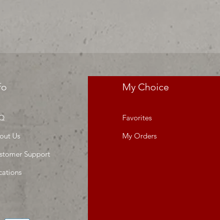
res precios para tu tienda o
 MIllar
fo
My Choice
Q
Favorites
out Us
My Orders
stomer Support
cations