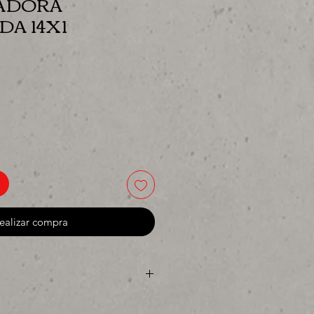
IJADORA
A 14X1
cio
ealizar compra
ya sea para comprar o para