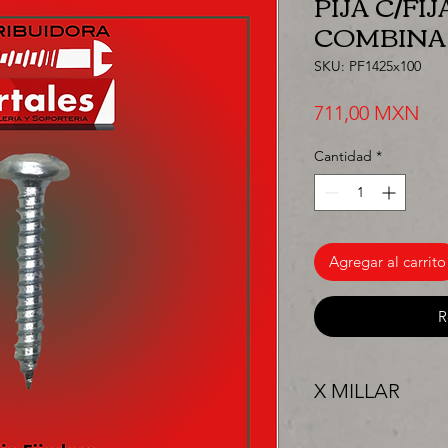
PIJA C/F
COMBINAD
SKU: PF1425x100
Pre
711,00 MXN
Cantidad
*
Agregar al carrito
R
X MILLAR
"PRECIO ESPECIAL 