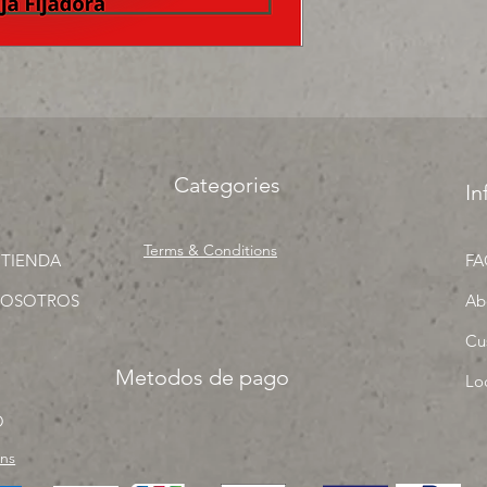
surtir, solo los mejo
proyecto" venta por
Categories
In
Terms & Conditions
 TIENDA
FA
NOSOTROS
Ab
Cu
Metodos de pago
Lo
O
rns