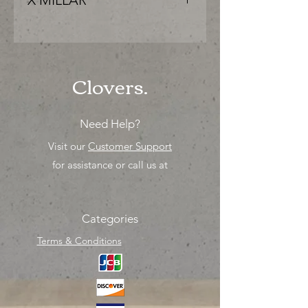
X MILLAR
"PRECIO ESPECIAL ya sea para
comprar o para surtir, solo los
mejores precios para tu tienda o
proyecto" venta por MIllar
Clovers.
Need Help?
Visit our
Customer Support
for assistance or call us at
Categories
Terms & Conditions