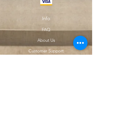
Info
FAQ
About Us
Customer Support
Locations
My Choice
Favorites
My Orders