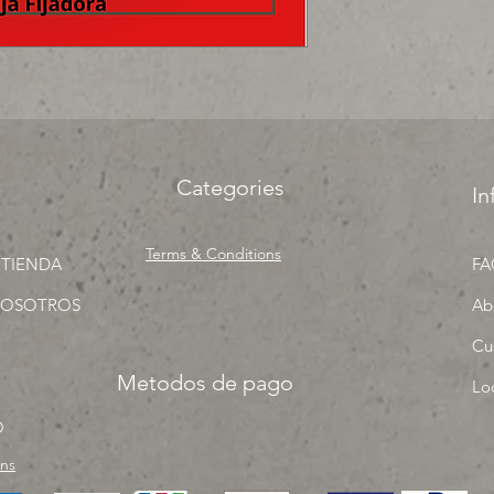
surtir, solo los mejo
proyecto" venta por
Categories
In
Terms & Conditions
 TIENDA
FA
NOSOTROS
Ab
Cu
Metodos de pago
Lo
O
rns