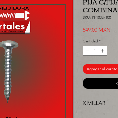
PIJA C/F
COMBINAD
SKU: PF1038x100
Pre
549,00 MXN
Cantidad
*
Agregar al carrito
R
X MILLAR
"PRECIO ESPECIAL 