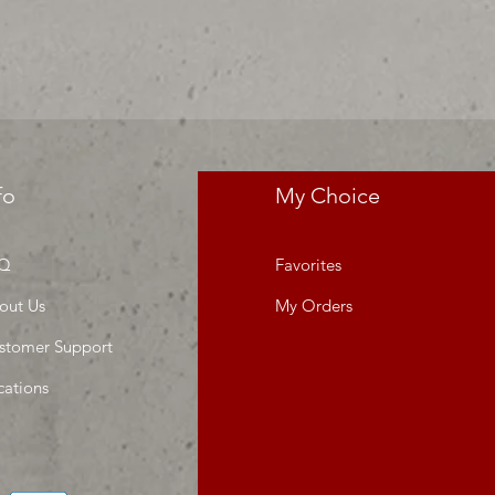
res precios para tu tienda o
 MIllar
fo
My Choice
Q
Favorites
out Us
My Orders
stomer Support
cations