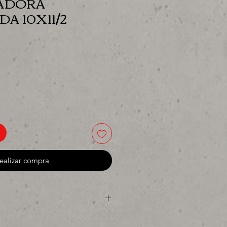
IJADORA
A 10X11/2
cio
ealizar compra
ya sea para comprar o para