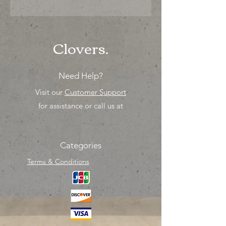
"Ya sea para comprar o para surtir,
solo los mejores precios para tu
tienda o proyecto" venta por
unidad , una sola pieza!
Clovers.
Need Help?
Visit our
Customer Support
for assistance or call us at
Categories
Terms & Conditions