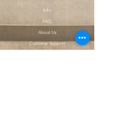
Info
FAQ
About Us
Customer Support
Locations
My Choice
Favorites
My Orders
Menu