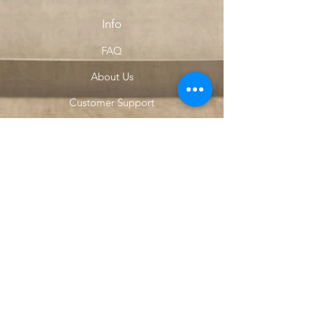
Info
FAQ
About Us
Customer Support
Locations
My Choice
Favorites
My Orders
Menu