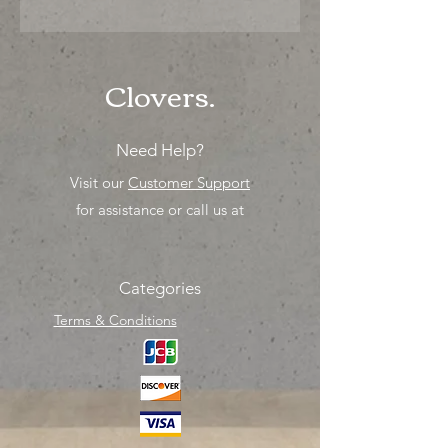
"Ya sea para comprar o para surtir,
solo los mejores precios para tu
tienda o proyecto" venta por
unidad , una sola pieza!
Clovers.
Need Help?
Visit our
Customer Support
for assistance or call us at
Categories
Terms & Conditions