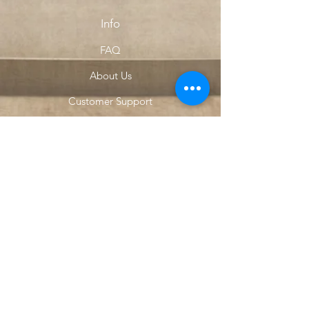
Info
FAQ
About Us
Customer Support
Locations
My Choice
Favorites
My Orders
Menu