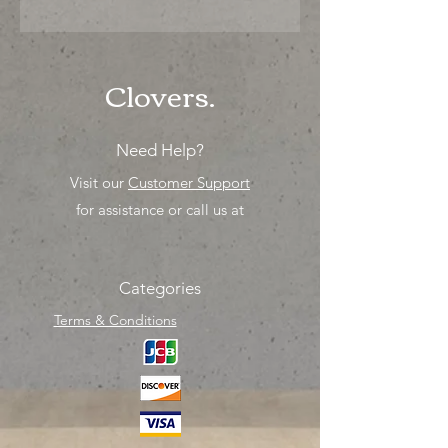
"Ya sea para comprar o para surtir,
solo los mejores precios para tu
tienda o proyecto" venta por
unidad , una sola pieza!
Clovers.
Need Help?
Visit our
Customer Support
for assistance or call us at
Categories
Terms & Conditions