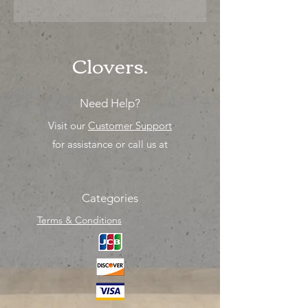
"Ya sea para comprar o para surtir,
solo los mejores precios para tu
tienda o proyecto" venta por
unidad , una sola pieza!
Clovers.
Need Help?
Visit our
Customer Support
for assistance or call us at
Categories
Terms & Conditions