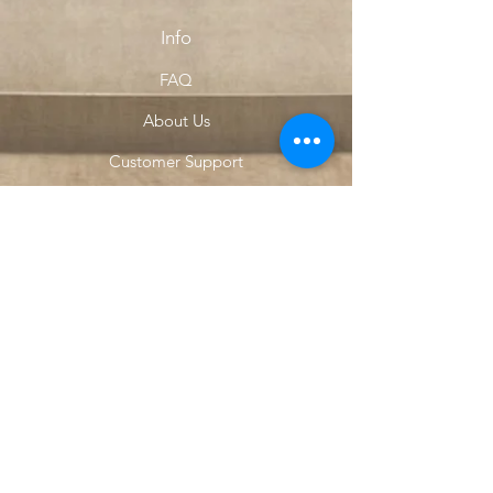
Info
FAQ
About Us
Customer Support
Locations
My Choice
Favorites
My Orders
Menu