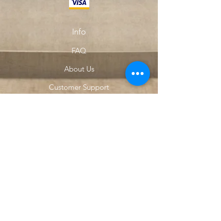
Info
FAQ
About Us
Customer Support
Locations
My Choice
Favorites
My Orders