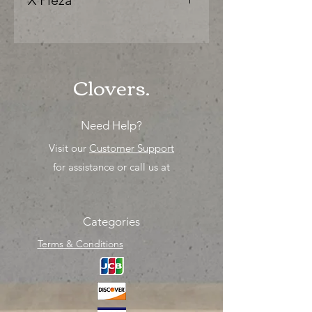
X Pieza
"Ya sea para comprar o para surtir,
solo los mejores precios para tu
tienda o proyecto" venta por
unidad , una sola pieza!
Clovers.
Need Help?
Visit our
Customer Support
for assistance or call us at
Categories
Terms & Conditions