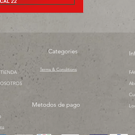
precios para tu tien
Categories
In
Terms & Conditions
 TIENDA
FA
NOSOTROS
Ab
Cu
Metodos de pago
Lo
O
rns