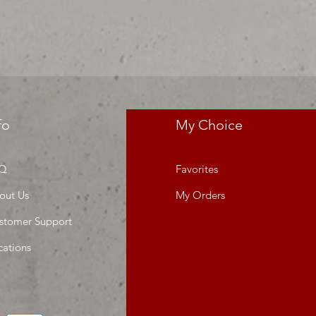
da o proyecto" venta por ciento
fo
My Choice
Q
Favorites
out Us
My Orders
stomer Support
cations