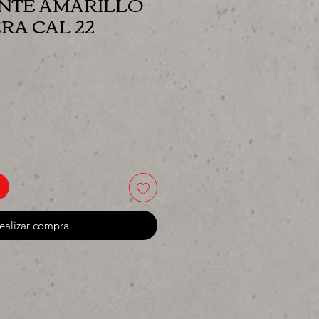
NTE AMARILLO
RA CAL 22
cio
ealizar compra
 o para surtir, solo los mejores