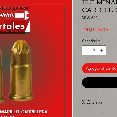
FULMINA
CARRILLE
SKU: A14
Pre
250,00 MXN
Cantidad
*
Agregar al carrito
R
X Ciento
"Ya sea para comprar