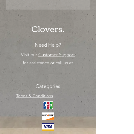
"Ya sea para comprar o para surtir,
solo los mejores precios para tu
tienda o proyecto" venta por
unidad , una sola pieza!
Clovers.
Need Help?
Visit our
Customer Support
for assistance or call us at
Categories
Terms & Conditions