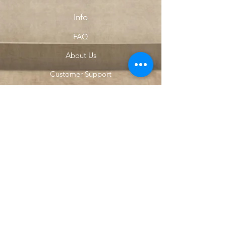
Info
FAQ
About Us
Customer Support
Locations
My Choice
Favorites
My Orders
Menu