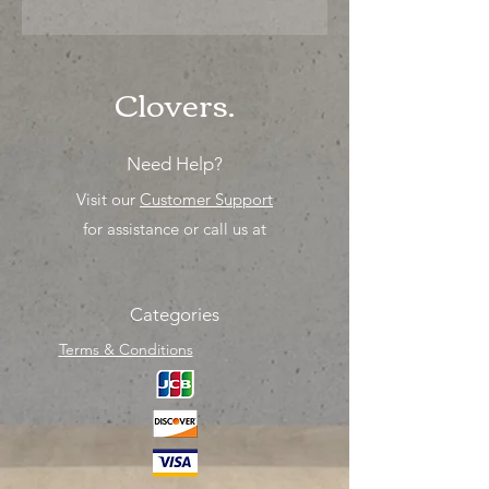
"Ya sea para comprar o para surtir,
solo los mejores precios para tu
tienda o proyecto" venta por
unidad , una sola pieza!
Clovers.
Need Help?
Visit our
Customer Support
for assistance or call us at
Categories
Terms & Conditions