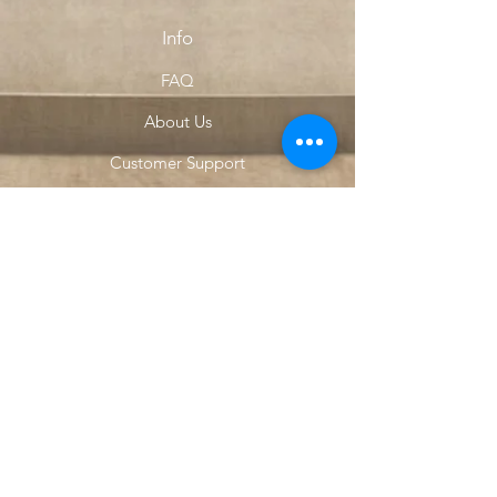
Info
FAQ
About Us
Customer Support
Locations
My Choice
Favorites
My Orders
Menu