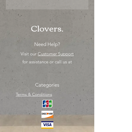
"Ya sea para comprar o para surtir,
solo los mejores precios para tu
tienda o proyecto" venta por
unidad , una sola pieza!
Clovers.
Need Help?
Visit our
Customer Support
for assistance or call us at
Categories
Terms & Conditions