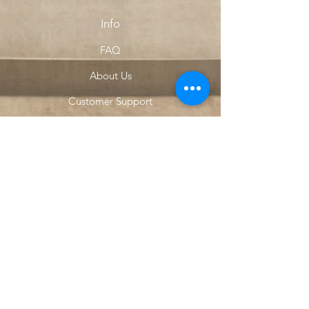
Info
FAQ
About Us
Customer Support
Locations
My Choice
Favorites
My Orders
Menu