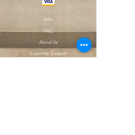
Info
FAQ
About Us
Customer Support
Locations
My Choice
Favorites
My Orders