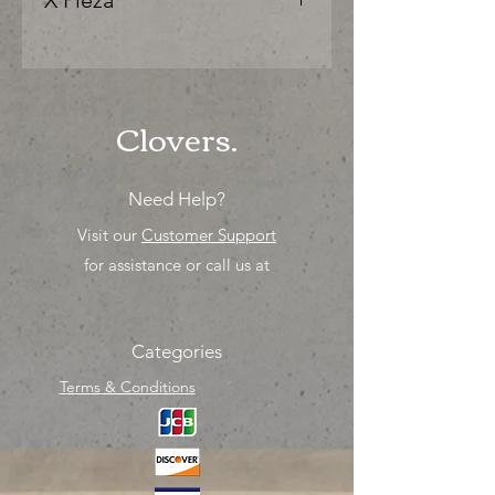
X Pieza
"Ya sea para comprar o para surtir,
solo los mejores precios para tu
tienda o proyecto" venta por
unidad , una sola pieza!
Clovers.
Need Help?
Visit our
Customer Support
for assistance or call us at
Categories
Terms & Conditions