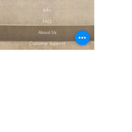
Info
FAQ
About Us
Customer Support
Locations
My Choice
Favorites
My Orders
Menu