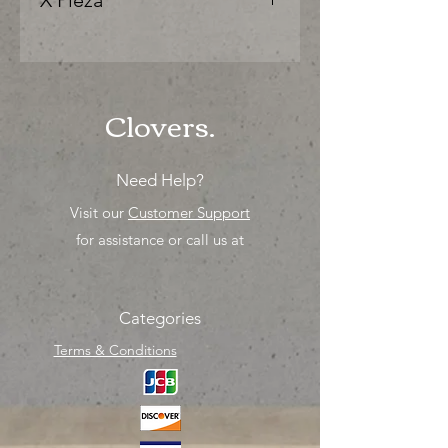
X Pieza
"Ya sea para comprar o para surtir,
solo los mejores precios para tu
tienda o proyecto" venta por
unidad , una sola pieza!
Clovers.
Need Help?
Visit our
Customer Support
for assistance or call us at
Categories
Terms & Conditions