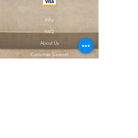
Info
FAQ
About Us
Customer Support
Locations
My Choice
Favorites
My Orders