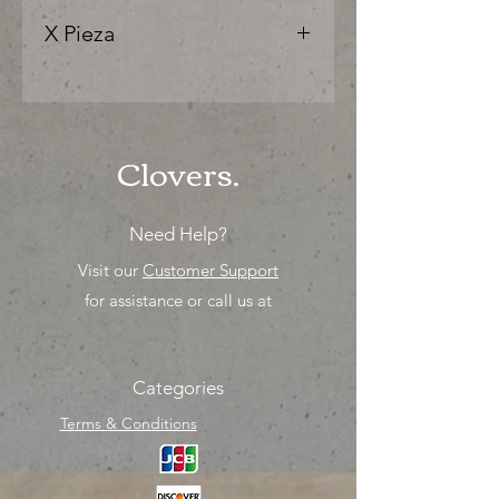
X Pieza
"Ya sea para comprar o para surtir,
solo los mejores precios para tu
tienda o proyecto" venta por
unidad , una sola pieza!
Clovers.
Need Help?
Visit our
Customer Support
for assistance or call us at
Categories
Terms & Conditions