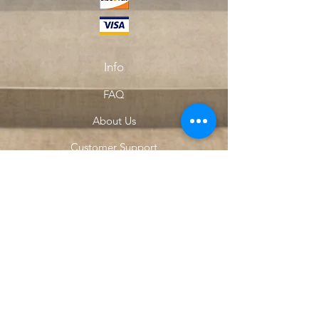
Info
FAQ
About Us
Customer Support
Locations
My Choice
Favorites
My Orders