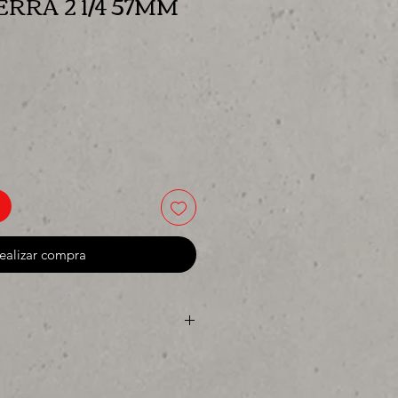
RRA 2 1/4 57MM
cio
ealizar compra
 o para surtir, solo los mejores
da o proyecto" venta por unidad ,