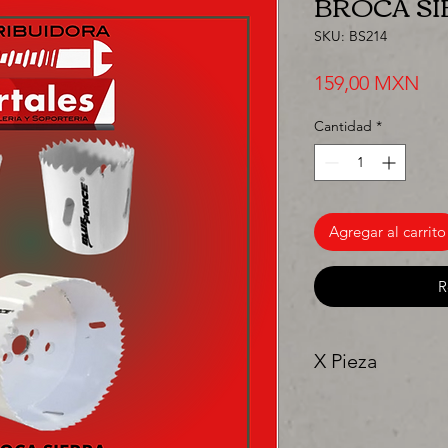
BROCA SIE
SKU: BS214
Pre
159,00 MXN
Cantidad
*
Agregar al carrito
R
X Pieza
"Ya sea para comprar
precios para tu tien
una sola pieza!