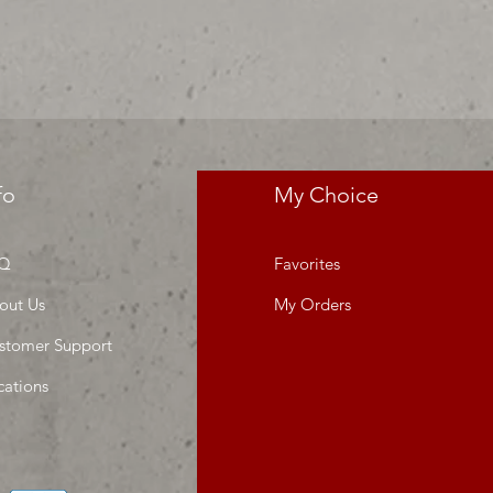
fo
My Choice
Q
Favorites
out Us
My Orders
stomer Support
cations