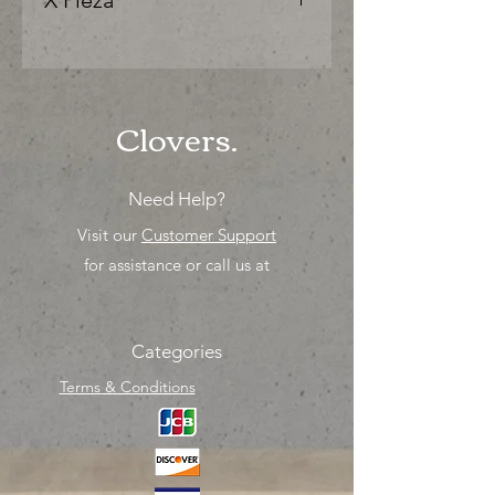
X Pieza
"Ya sea para comprar o para surtir,
solo los mejores precios para tu
tienda o proyecto" venta por
unidad , una sola pieza!
Clovers.
Need Help?
Visit our
Customer Support
for assistance or call us at
Categories
Terms & Conditions