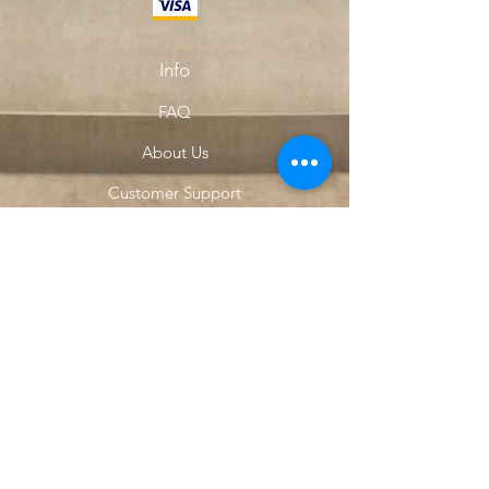
Info
FAQ
About Us
Customer Support
Locations
My Choice
Favorites
My Orders