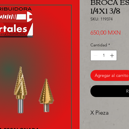
BROCA E
1/4X1 3/8
SKU: 119374
Pre
650,00 MXN
Cantidad
*
Agregar al carrito
R
X Pieza
"Ya sea para comprar