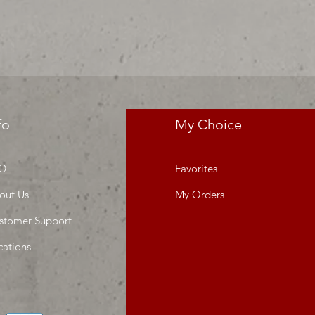
da o proyecto" venta por unidad ,
fo
My Choice
Q
Favorites
out Us
My Orders
stomer Support
cations