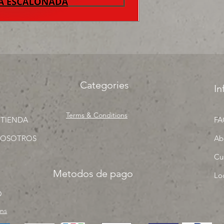
precios para tu tien
una sola pieza!
Categories
In
Terms & Conditions
 TIENDA
FA
NOSOTROS
Ab
Cu
Metodos de pago
Lo
O
rns