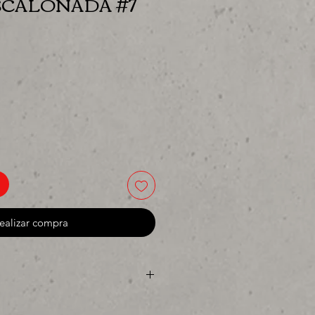
SCALONADA #7
cio
ealizar compra
 o para surtir, solo los mejores