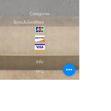
Categories
Terms & Conditions
Info
FAQ
About Us
Customer Support
Locations