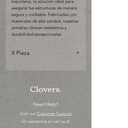
soportería, la solución ideal para
asegurar tus estructuras de manera
segura y confiable. Fabricadas con
materiales de alta calidad, nuestras
armellas ofrecen resistencia y
durabilidad excepcionales
X Pieza
"Ya sea para comprar o para surtir,
solo los mejores precios para tu
tienda o proyecto" venta por
unidad , una sola pieza!
Clovers.
Need Help?
Visit our
Customer Support
for assistance or call us at