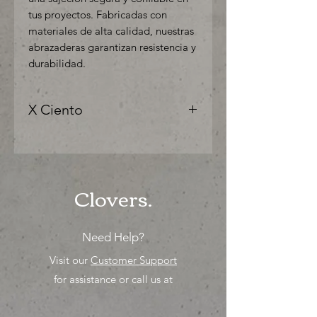
tus proyectos. Fabricadas con
materiales de alta calidad, nuestras
abrazaderas garantizan resistencia y
durabilidad.
X Ciento
"Ya sea para comprar o para surtir,
solo los mejores precios para tu
tienda o proyecto" venta por ciento
Clovers.
Need Help?
Visit our
Customer Support
for assistance or call us at