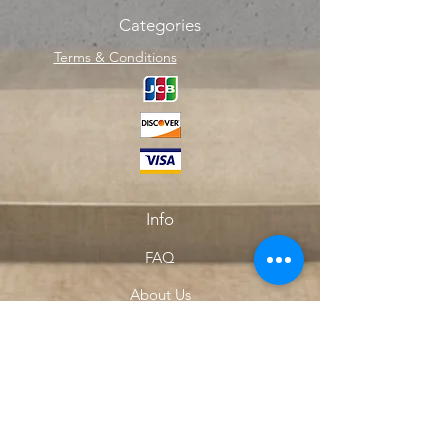
Categories
Terms & Conditions
Info
FAQ
About Us
Customer Support
Locations